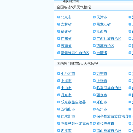
侗族自治州
全国各省5天天气预报
北京市
天津市
吉林省
黑龙江省
福建省
江西省
广东省
广西壮族自治区
云南省
西藏自治区
新疆维吾尔自治区
台湾省
国内热门城市5天天气预报
七台河市
万宁市
上海市
上饶市
中山市
临夏回族自治州
丹东市
丽水市
乐东黎族自治县
乐山市
五指山市
亳州市
佳木斯市
保亭黎族苗族自治县
克孜勒苏柯尔克孜自
克拉玛依市
治州
内江市
凉山彝族自治州