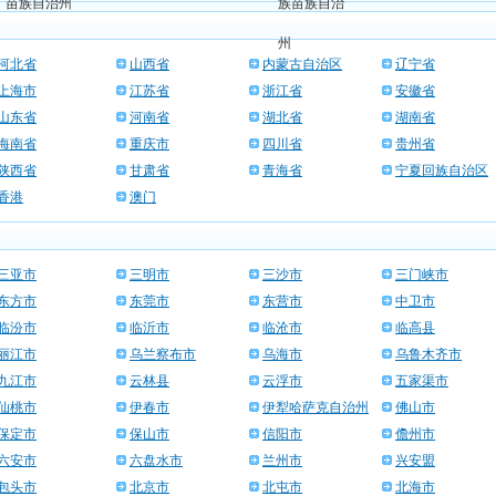
苗族自治州
族苗族自治
州
河北省
山西省
内蒙古自治区
辽宁省
上海市
江苏省
浙江省
安徽省
山东省
河南省
湖北省
湖南省
海南省
重庆市
四川省
贵州省
陕西省
甘肃省
青海省
宁夏回族自治区
香港
澳门
三亚市
三明市
三沙市
三门峡市
东方市
东莞市
东营市
中卫市
临汾市
临沂市
临沧市
临高县
丽江市
乌兰察布市
乌海市
乌鲁木齐市
九江市
云林县
云浮市
五家渠市
仙桃市
伊春市
伊犁哈萨克自治州
佛山市
保定市
保山市
信阳市
儋州市
六安市
六盘水市
兰州市
兴安盟
包头市
北京市
北屯市
北海市